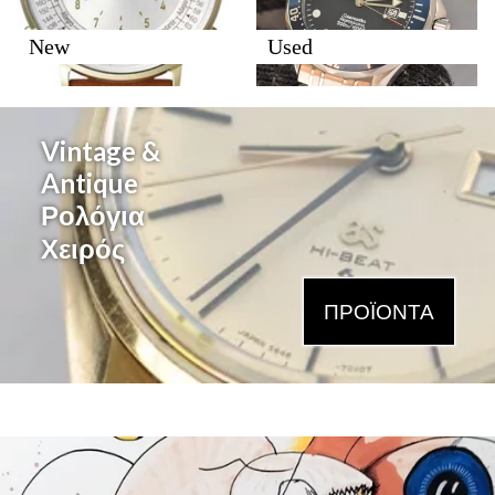
New
Used
Vintage &
Antique
Ρολόγια
Χειρός
ΠΡΟΪΌΝΤΑ