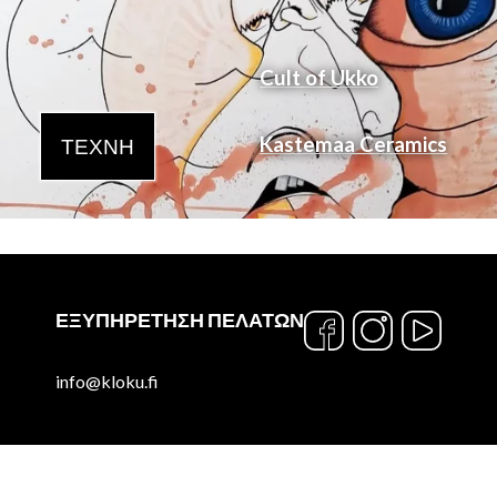
Cult of Ukko
Kastemaa Ceramics
ΤΈΧΝΗ
ΕΞΥΠΗΡΈΤΗΣΗ ΠΕΛΑΤΏΝ
info@kloku.fi