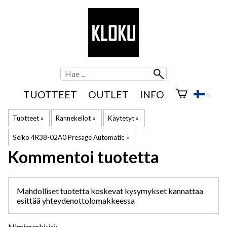
TUOTTEET
OUTLET
INFO
Tuotteet
‪»
Rannekellot
‪»
Käytetyt
‪»
Seiko 4R38-02A0 Presage Automatic
‪»
Kommentoi tuotetta
Mahdolliset tuotetta koskevat kysymykset kannattaa
esittää
yhteydenottolomakkeessa
Nimimerkkisi: