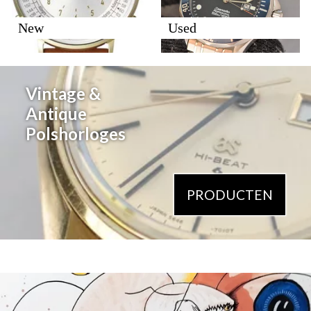
New
Used
Vintage &
Antique
Polshorloges
PRODUCTEN