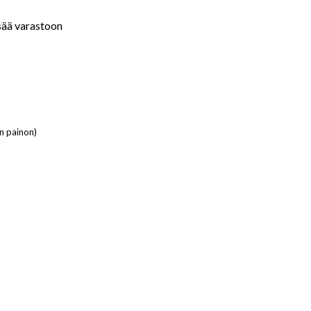
isää varastoon
n painon)