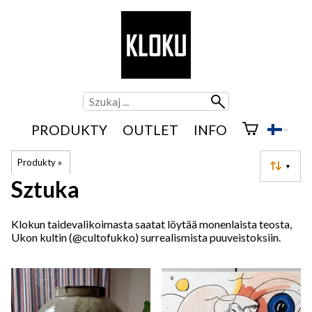
PRODUKTY
OUTLET
INFO
Produkty
‪»
▼
Sztuka
Klokun taidevalikoimasta saatat löytää monenlaista teosta,
Ukon kultin (@cultofukko) surrealismista puuveistoksiin.